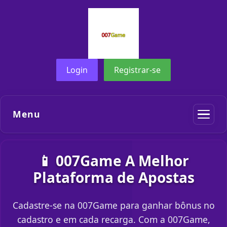
Login
Registrar-se
Menu
📱 007Game A Melhor
Plataforma de Apostas
Cadastre-se na 007Game para ganhar bônus no
cadastro e em cada recarga. Com a 007Game,