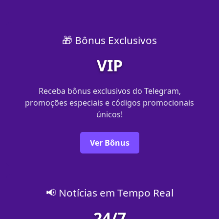
🎁 Bônus Exclusivos
VIP
Receba bônus exclusivos do Telegram,
promoções especiais e códigos promocionais
únicos!
Ver Bônus
📢 Notícias em Tempo Real
24/7