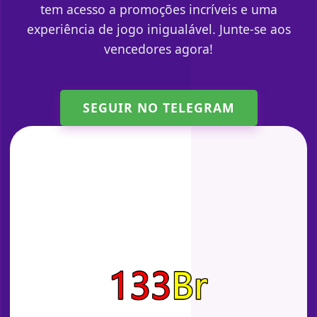
tem acesso a promoções incríveis e uma
experiência de jogo inigualável. Junte-se aos
vencedores agora!
SEGUIR NO TELEGRAM