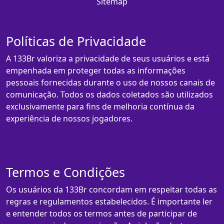
Sitemap
Políticas de Privacidade
A 133Br valoriza a privacidade de seus usuários e está
empenhada em proteger todas as informações
pessoais fornecidas durante o uso de nossos canais de
comunicação. Todos os dados coletados são utilizados
exclusivamente para fins de melhoria contínua da
experiência de nossos jogadores.
Termos e Condições
Os usuários da 133Br concordam em respeitar todas as
regras e regulamentos estabelecidos. É importante ler
e entender todos os termos antes de participar de