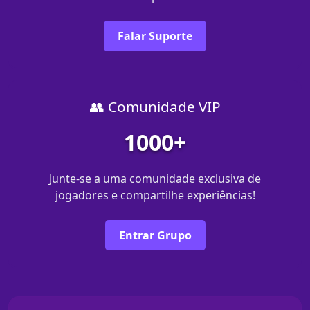
Falar Suporte
👥 Comunidade VIP
1000+
Junte-se a uma comunidade exclusiva de
jogadores e compartilhe experiências!
Entrar Grupo