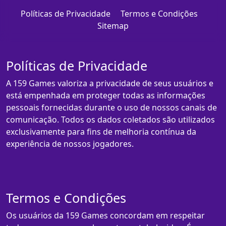
Políticas de Privacidade
Termos e Condições
Sitemap
Políticas de Privacidade
A 159 Games valoriza a privacidade de seus usuários e
está empenhada em proteger todas as informações
pessoais fornecidas durante o uso de nossos canais de
comunicação. Todos os dados coletados são utilizados
exclusivamente para fins de melhoria contínua da
experiência de nossos jogadores.
Termos e Condições
Os usuários da 159 Games concordam em respeitar