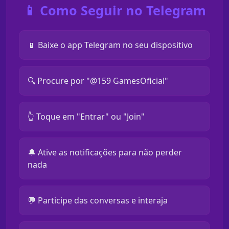
📱 Como Seguir no Telegram
📱 Baixe o app Telegram no seu dispositivo
🔍 Procure por "@159 GamesOficial"
👆 Toque em "Entrar" ou "Join"
🔔 Ative as notificações para não perder
nada
💬 Participe das conversas e interaja