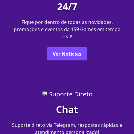
24/7
Fique por dentro de todas as novidades,
promoções e eventos da 159 Games em tempo
real!
Ver Notícias
💬 Suporte Direto
Chat
Suporte direto via Telegram, respostas rápidas e
atendimento personalizado!