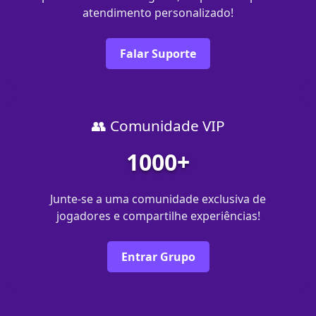
atendimento personalizado!
Falar Suporte
👥 Comunidade VIP
1000+
Junte-se a uma comunidade exclusiva de
jogadores e compartilhe experiências!
Entrar Grupo