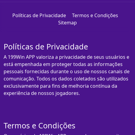
Políticas de Privacidade
Termos e Condições
Sitemap
Políticas de Privacidade
A 199Win APP valoriza a privacidade de seus usuários e
está empenhada em proteger todas as informações
pessoais fornecidas durante o uso de nossos canais de
comunicação. Todos os dados coletados são utilizados
exclusivamente para fins de melhoria contínua da
experiência de nossos jogadores.
Termos e Condições