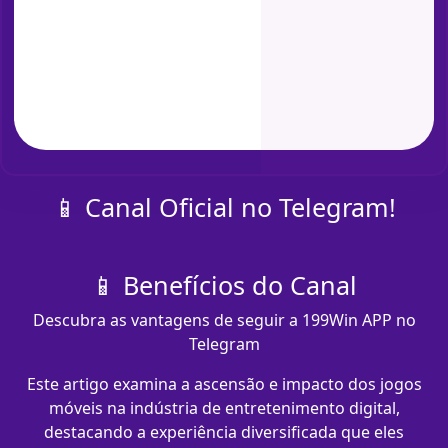
📱 Canal Oficial no Telegram!
📱 Benefícios do Canal
Descubra as vantagens de seguir a 199Win APP no
Telegram
Este artigo examina a ascensão e impacto dos jogos
móveis na indústria de entretenimento digital,
destacando a experiência diversificada que eles