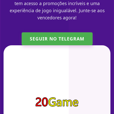
tem acesso a promoções incríveis e uma
experiência de jogo inigualável. Junte-se aos
vencedores agora!
SEGUIR NO TELEGRAM