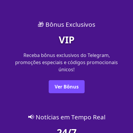
🎁 Bônus Exclusivos
VIP
Receba bônus exclusivos do Telegram,
promoções especiais e códigos promocionais
únicos!
Ver Bônus
📢 Notícias em Tempo Real
24/7