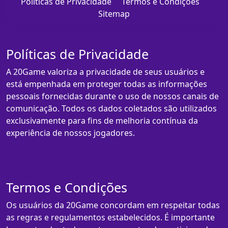
Políticas de Privacidade
Termos e Condições
Sitemap
Políticas de Privacidade
A 20Game valoriza a privacidade de seus usuários e
está empenhada em proteger todas as informações
pessoais fornecidas durante o uso de nossos canais de
comunicação. Todos os dados coletados são utilizados
exclusivamente para fins de melhoria contínua da
experiência de nossos jogadores.
Termos e Condições
Os usuários da 20Game concordam em respeitar todas
as regras e regulamentos estabelecidos. É importante