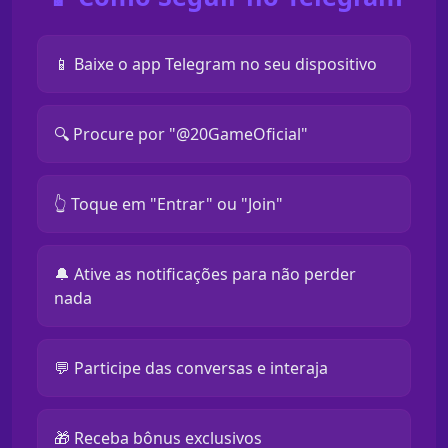
📱 Baixe o app Telegram no seu dispositivo
🔍 Procure por "@20GameOficial"
👆 Toque em "Entrar" ou "Join"
🔔 Ative as notificações para não perder
nada
💬 Participe das conversas e interaja
🎁 Receba bônus exclusivos