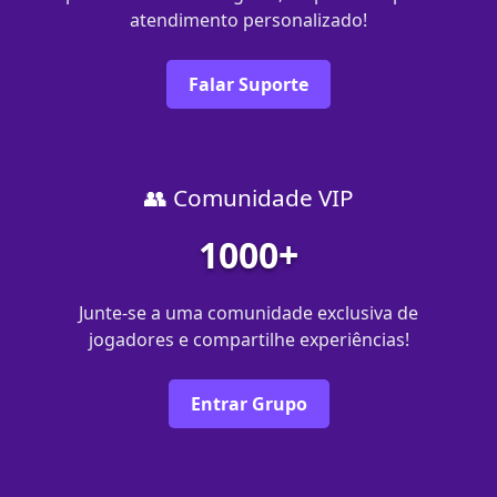
atendimento personalizado!
Falar Suporte
👥 Comunidade VIP
1000+
Junte-se a uma comunidade exclusiva de
jogadores e compartilhe experiências!
Entrar Grupo