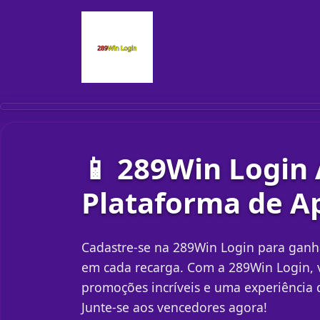
📱 289Win Login
Plataforma de A
Cadastre-se na 289Win Login para ganh
em cada recarga. Com a 289Win Login, 
promoções incríveis e uma experiência d
Junte-se aos vencedores agora!