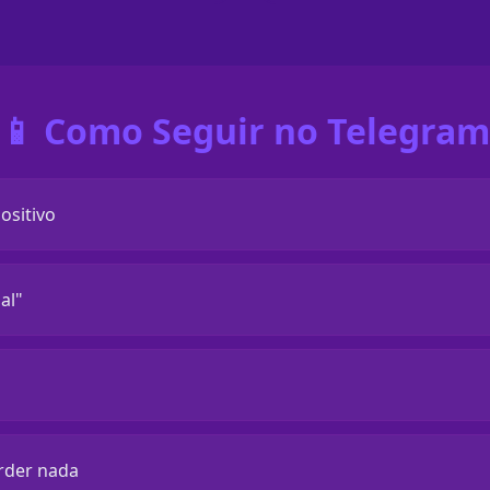
📱 Como Seguir no Telegram
ositivo
al"
erder nada