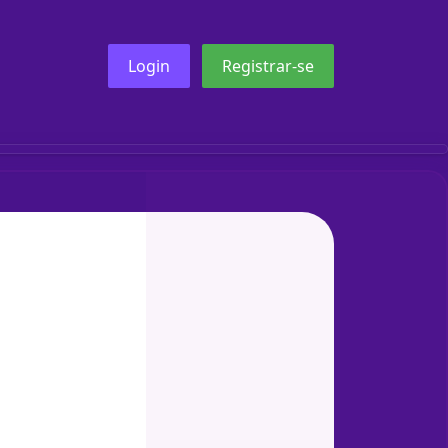
Login
Registrar-se