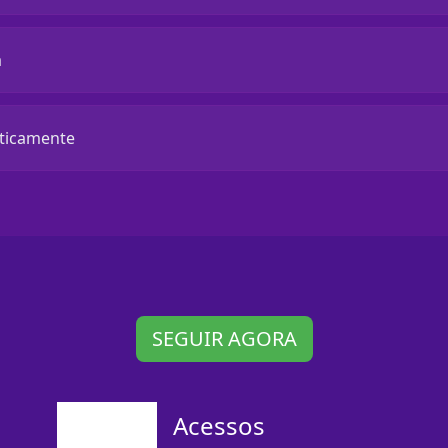
a
aticamente
SEGUIR AGORA
Acessos