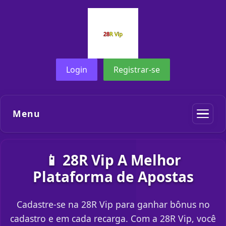
Login
Registrar-se
Menu
📱 28R Vip A Melhor
Plataforma de Apostas
Cadastre-se na 28R Vip para ganhar bônus no
cadastro e em cada recarga. Com a 28R Vip, você