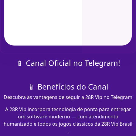
📱 Canal Oficial no Telegram!
📱 Benefícios do Canal
Descubra as vantagens de seguir a 28R Vip no Telegram
A 28R Vip incorpora tecnologia de ponta para entregar
um software moderno — com atendimento
humanizado e todos os jogos clássicos da 28R Vip Brasil
.