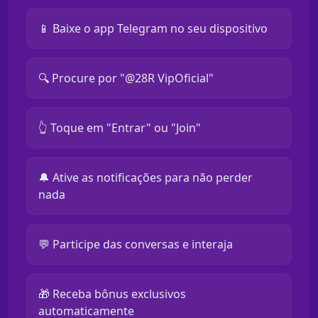
📱 Baixe o app Telegram no seu dispositivo
🔍 Procure por "@28R VipOficial"
👆 Toque em "Entrar" ou "Join"
🔔 Ative as notificações para não perder
nada
💬 Participe das conversas e interaja
🎁 Receba bônus exclusivos
automaticamente