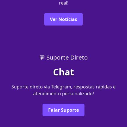
real!
Ver Notícias
💬 Suporte Direto
Chat
Suporte direto via Telegram, respostas rápidas e
atendimento personalizado!
Falar Suporte