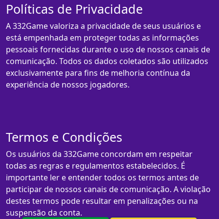
Políticas de Privacidade
A 332Game valoriza a privacidade de seus usuários e
está empenhada em proteger todas as informações
pessoais fornecidas durante o uso de nossos canais de
comunicação. Todos os dados coletados são utilizados
exclusivamente para fins de melhoria contínua da
experiência de nossos jogadores.
Termos e Condições
Os usuários da 332Game concordam em respeitar
todas as regras e regulamentos estabelecidos. É
importante ler e entender todos os termos antes de
participar de nossos canais de comunicação. A violação
destes termos pode resultar em penalizações ou na
suspensão da conta.