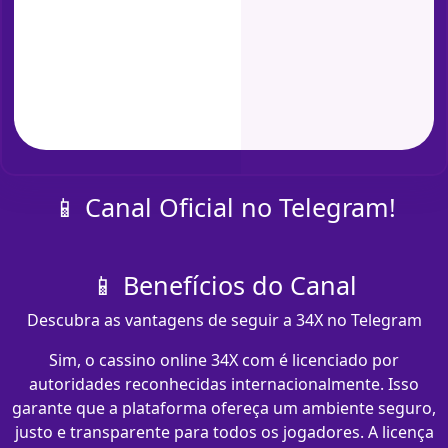
📱 Canal Oficial no Telegram!
📱 Benefícios do Canal
Descubra as vantagens de seguir a 34X no Telegram
Sim, o cassino online 34X com​ é licenciado por
autoridades reconhecidas internacionalmente. Isso
garante que a plataforma ofereça um ambiente seguro,
justo e transparente para todos os jogadores. A licença