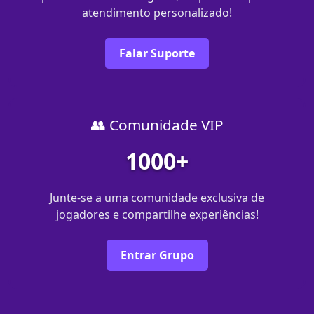
atendimento personalizado!
Falar Suporte
👥 Comunidade VIP
1000+
Junte-se a uma comunidade exclusiva de
jogadores e compartilhe experiências!
Entrar Grupo