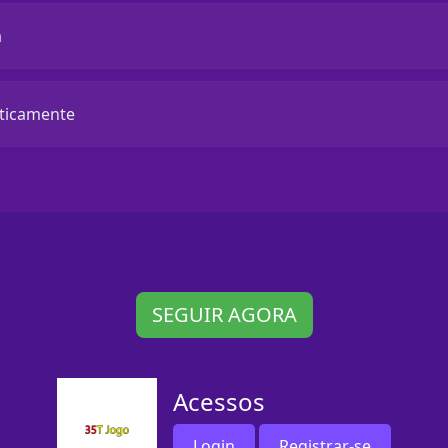
a
aticamente
SEGUIR AGORA
Acessos
Login
Registrar-se