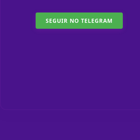
SEGUIR NO TELEGRAM