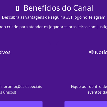
📱 Benefícios do Canal
Descubra as vantagens de seguir a 35T Jogo no Telegram
ogo criado para atender os jogadores brasileiros com justi
sivos
📢 Notí
m, promoções especiais
Fique por dentro d
s únicos!
eventos da