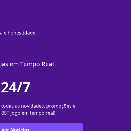
ça e honestidade.
cias em Tempo Real
24/7
e todas as novidades, promoções e
 35T Jogo em tempo real!
Ver Notícias