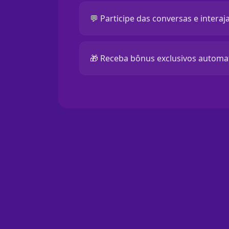
💬 Participe das conversas e interaj
🎁 Receba bônus exclusivos autom