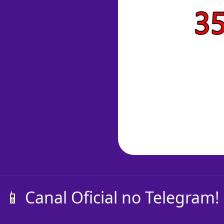
📱 Canal Oficial no Telegram!