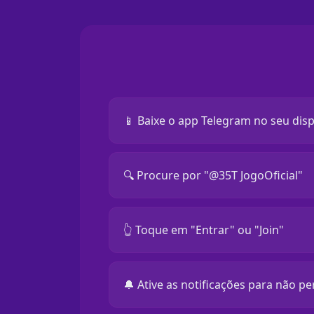
📱 Baixe o app Telegram no seu disp
🔍 Procure por "@35T JogoOficial"
👆 Toque em "Entrar" ou "Join"
🔔 Ative as notificações para não p