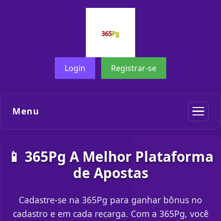
Login
Registrar-se
Menu
📱 365Pg A Melhor Plataforma
de Apostas
Cadastre-se na 365Pg para ganhar bônus no
cadastro e em cada recarga. Com a 365Pg, você