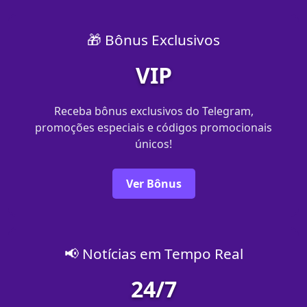
🎁 Bônus Exclusivos
VIP
Receba bônus exclusivos do Telegram,
promoções especiais e códigos promocionais
únicos!
Ver Bônus
📢 Notícias em Tempo Real
24/7