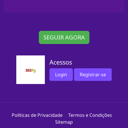
SEGUIR AGORA
Acessos
Login
Registrar-se
Políticas de Privacidade
Termos e Condições
Sitemap