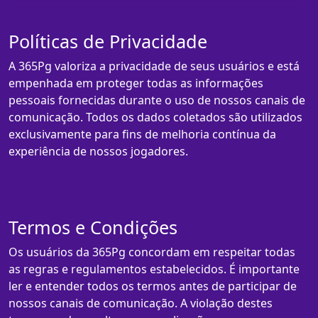
Políticas de Privacidade
A 365Pg valoriza a privacidade de seus usuários e está
empenhada em proteger todas as informações
pessoais fornecidas durante o uso de nossos canais de
comunicação. Todos os dados coletados são utilizados
exclusivamente para fins de melhoria contínua da
experiência de nossos jogadores.
Termos e Condições
Os usuários da 365Pg concordam em respeitar todas
as regras e regulamentos estabelecidos. É importante
ler e entender todos os termos antes de participar de
nossos canais de comunicação. A violação destes