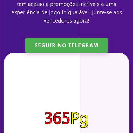
tem acesso a promoções incríveis e uma
experiência de jogo inigualável. Junte-se aos
vencedores agora!
SEGUIR NO TELEGRAM