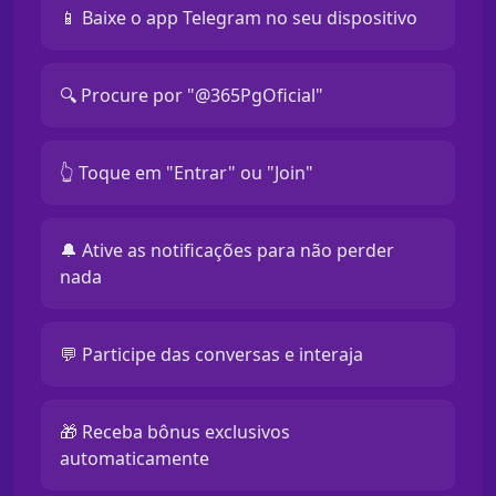
📱 Baixe o app Telegram no seu dispositivo
🔍 Procure por "@365PgOficial"
👆 Toque em "Entrar" ou "Join"
🔔 Ative as notificações para não perder
nada
💬 Participe das conversas e interaja
🎁 Receba bônus exclusivos
automaticamente