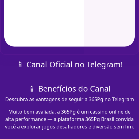
📱 Canal Oficial no Telegram!
📱 Benefícios do Canal
Descubra as vantagens de seguir a 365Pg no Telegram
Muito bem avaliada, a 365Pg é um cassino online de
alta performance — a plataforma 365Pg Brasil convida
você a explorar jogos desafiadores e diversão sem fim.