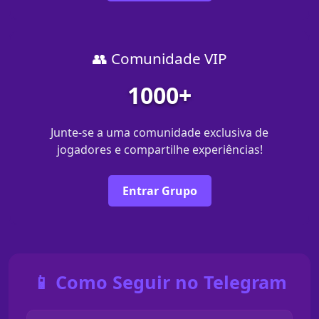
👥 Comunidade VIP
1000+
Junte-se a uma comunidade exclusiva de
jogadores e compartilhe experiências!
Entrar Grupo
📱 Como Seguir no Telegram