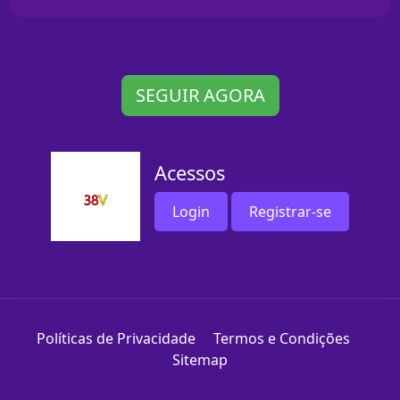
SEGUIR AGORA
Acessos
Login
Registrar-se
Políticas de Privacidade
Termos e Condições
Sitemap