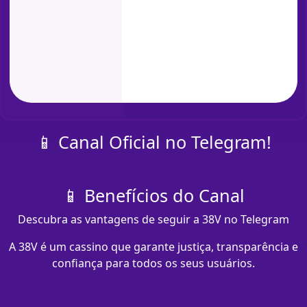
📱 Canal Oficial no Telegram!
📱 Benefícios do Canal
Descubra as vantagens de seguir a 38V no Telegram
A 38V é um cassino que garante justiça, transparência e
confiança para todos os seus usuários.