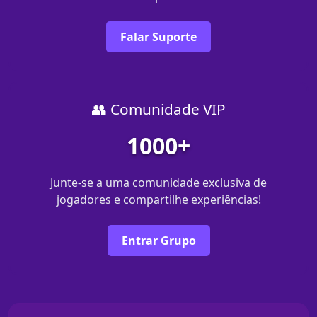
Falar Suporte
👥 Comunidade VIP
1000+
Junte-se a uma comunidade exclusiva de
jogadores e compartilhe experiências!
Entrar Grupo