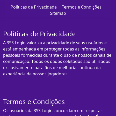
Políticas de Privacidade
Termos e Condições
Sitemap
Políticas de Privacidade
A 3SS Login valoriza a privacidade de seus usuários e
está empenhada em proteger todas as informações
pessoais fornecidas durante o uso de nossos canais de
comunicação. Todos os dados coletados são utilizados
exclusivamente para fins de melhoria contínua da
experiência de nossos jogadores.
Termos e Condições
Os usuários da 3SS Login concordam em respeitar