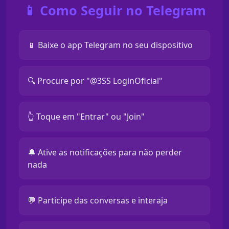
📱 Como Seguir no Telegram
📱 Baixe o app Telegram no seu dispositivo
🔍 Procure por "@3SS LoginOficial"
👆 Toque em "Entrar" ou "Join"
🔔 Ative as notificações para não perder
nada
💬 Participe das conversas e interaja