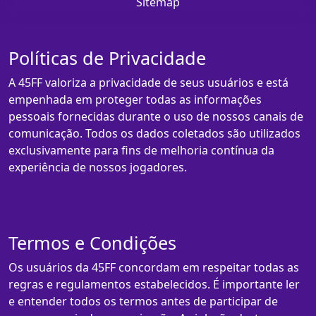
Sitemap
Políticas de Privacidade
A 45FF valoriza a privacidade de seus usuários e está
empenhada em proteger todas as informações
pessoais fornecidas durante o uso de nossos canais de
comunicação. Todos os dados coletados são utilizados
exclusivamente para fins de melhoria contínua da
experiência de nossos jogadores.
Termos e Condições
Os usuários da 45FF concordam em respeitar todas as
regras e regulamentos estabelecidos. É importante ler
e entender todos os termos antes de participar de