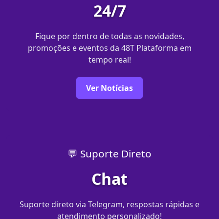
24/7
Fique por dentro de todas as novidades,
promoções e eventos da 48T Plataforma em
tempo real!
Ver Notícias
💬 Suporte Direto
Chat
Suporte direto via Telegram, respostas rápidas e
atendimento personalizado!