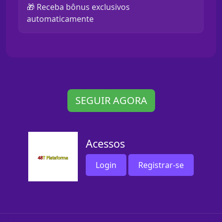
🎁 Receba bônus exclusivos
automaticamente
SEGUIR AGORA
Acessos
Login
Registrar-se