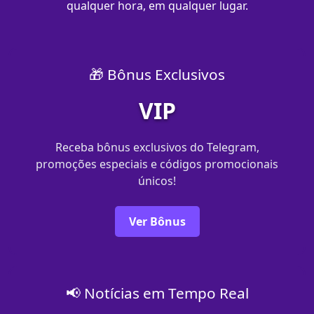
qualquer hora, em qualquer lugar.
🎁 Bônus Exclusivos
VIP
Receba bônus exclusivos do Telegram,
promoções especiais e códigos promocionais
únicos!
Ver Bônus
📢 Notícias em Tempo Real