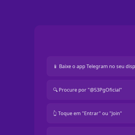
📱 Baixe o app Telegram no seu disp
🔍 Procure por "@53PgOficial"
👆 Toque em "Entrar" ou "Join"