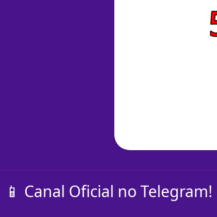
📱 Canal Oficial no Telegram!