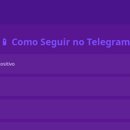
📱 Como Seguir no Telegram
ositivo