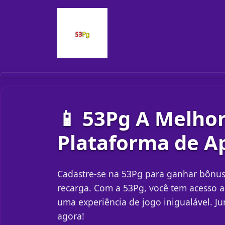
📱 53Pg A Melho
Plataforma de A
Cadastre-se na 53Pg para ganhar bônus
recarga. Com a 53Pg, você tem acesso a
uma experiência de jogo inigualável. J
agora!