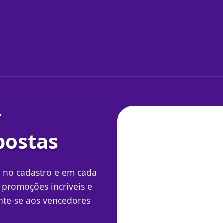
r
postas
 no cadastro e em cada
 promoções incríveis e
unte-se aos vencedores