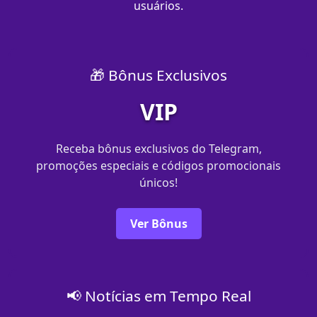
usuários.
🎁 Bônus Exclusivos
VIP
Receba bônus exclusivos do Telegram,
promoções especiais e códigos promocionais
únicos!
Ver Bônus
📢 Notícias em Tempo Real