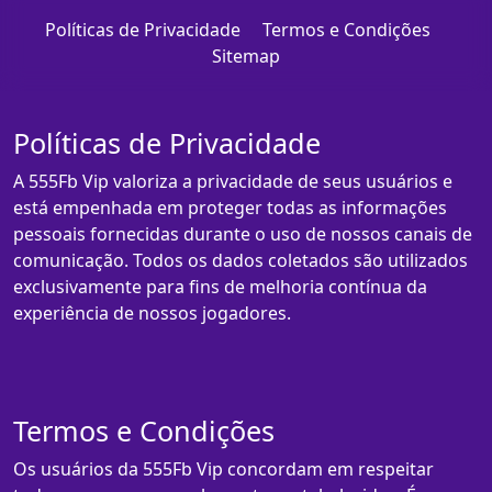
Políticas de Privacidade
Termos e Condições
Sitemap
Políticas de Privacidade
A 555Fb Vip valoriza a privacidade de seus usuários e
está empenhada em proteger todas as informações
pessoais fornecidas durante o uso de nossos canais de
comunicação. Todos os dados coletados são utilizados
exclusivamente para fins de melhoria contínua da
experiência de nossos jogadores.
Termos e Condições
Os usuários da 555Fb Vip concordam em respeitar