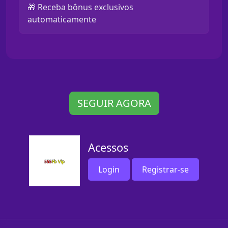
🎁 Receba bônus exclusivos
automaticamente
SEGUIR AGORA
Acessos
Login
Registrar-se