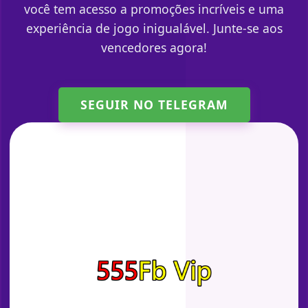
você tem acesso a promoções incríveis e uma
experiência de jogo inigualável. Junte-se aos
vencedores agora!
SEGUIR NO TELEGRAM