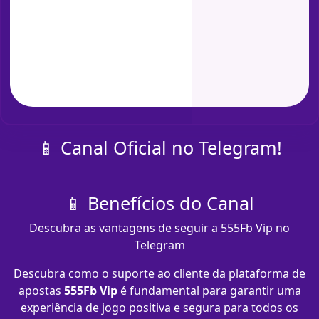
📱 Canal Oficial no Telegram!
📱 Benefícios do Canal
Descubra as vantagens de seguir a 555Fb Vip no
Telegram
Descubra como o suporte ao cliente da plataforma de
apostas
555Fb Vip
é fundamental para garantir uma
experiência de jogo positiva e segura para todos os