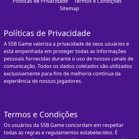
Políticas de Privacidade
Termos e Condições
Sitemap
Políticas de Privacidade
A 55B Game valoriza a privacidade de seus usuários e
está empenhada em proteger todas as informações
pessoais fornecidas durante o uso de nossos canais de
comunicação. Todos os dados coletados são utilizados
exclusivamente para fins de melhoria contínua da
experiência de nossos jogadores.
Termos e Condições
Os usuários da 55B Game concordam em respeitar
todas as regras e regulamentos estabelecidos. É