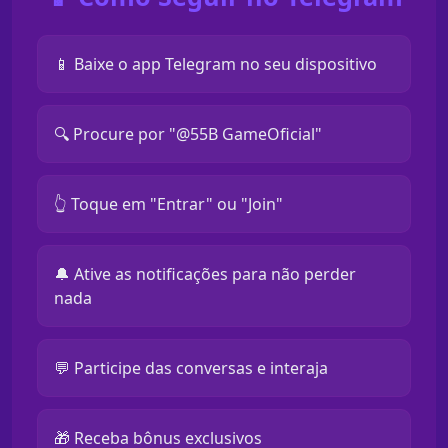
📱 Baixe o app Telegram no seu dispositivo
🔍 Procure por "@55B GameOficial"
👆 Toque em "Entrar" ou "Join"
🔔 Ative as notificações para não perder
nada
💬 Participe das conversas e interaja
🎁 Receba bônus exclusivos