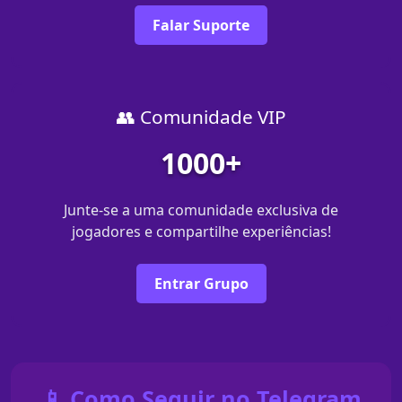
Falar Suporte
👥 Comunidade VIP
1000+
Junte-se a uma comunidade exclusiva de
jogadores e compartilhe experiências!
Entrar Grupo
📱 Como Seguir no Telegram