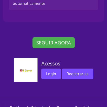
automaticamente
SEGUIR AGORA
Acessos
Login
Registrar-se