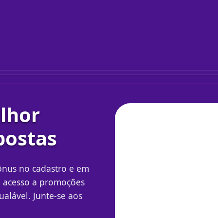
lhor
postas
ônus no cadastro e em
m acesso a promoções
ualável. Junte-se aos