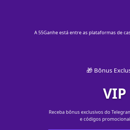
A 55Ganhe está entre as plataformas de ca
🎁 Bônus Exclu
VIP
Receba bônus exclusivos do Telegra
e códigos promocionai