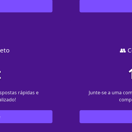
reto
👥 
t
espostas rápidas e
Junte-se a uma com
lizado!
compa
e