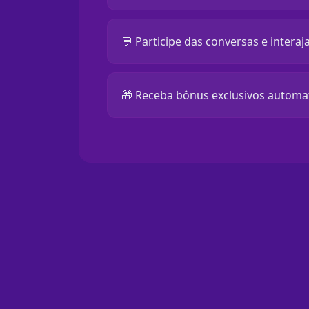
💬 Participe das conversas e interaj
🎁 Receba bônus exclusivos autom