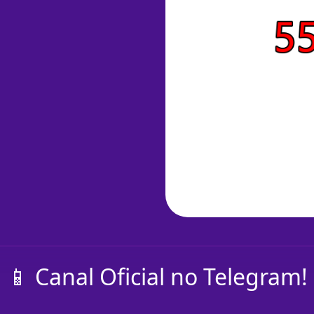
📱 Canal Oficial no Telegram!