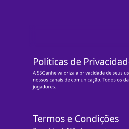
Políticas de Privacida
A 55Ganhe valoriza a privacidade de seus 
nossos canais de comunicação. Todos os dad
jogadores.
Termos e Condições