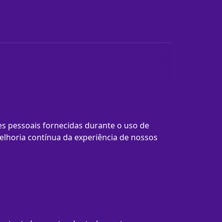
s pessoais fornecidas durante o uso de
elhoria contínua da experiência de nossos