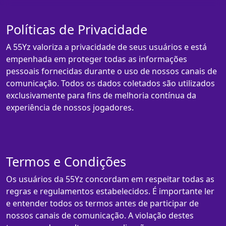
Políticas de Privacidade
A 55Yz valoriza a privacidade de seus usuários e está
empenhada em proteger todas as informações
pessoais fornecidas durante o uso de nossos canais de
comunicação. Todos os dados coletados são utilizados
exclusivamente para fins de melhoria contínua da
experiência de nossos jogadores.
Termos e Condições
Os usuários da 55Yz concordam em respeitar todas as
regras e regulamentos estabelecidos. É importante ler
e entender todos os termos antes de participar de
nossos canais de comunicação. A violação destes