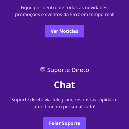
Fique por dentro de todas as novidades,
promoções e eventos da 55Yz em tempo real!
Ver Notícias
💬 Suporte Direto
Chat
Suporte direto via Telegram, respostas rápidas e
atendimento personalizado!
Falar Suporte