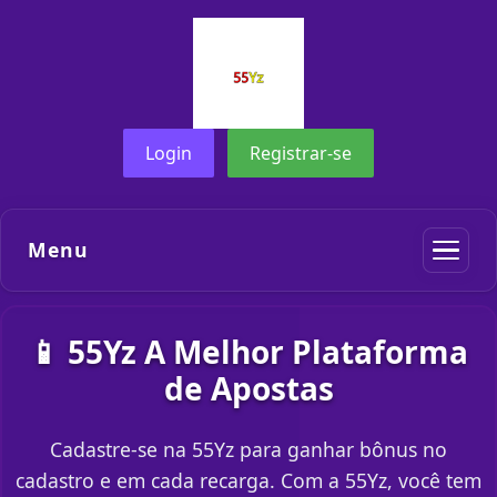
Login
Registrar-se
Menu
📱 55Yz A Melhor Plataforma
de Apostas
Cadastre-se na 55Yz para ganhar bônus no
cadastro e em cada recarga. Com a 55Yz, você tem