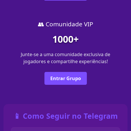
👥 Comunidade VIP
1000+
Junte-se a uma comunidade exclusiva de
jogadores e compartilhe experiências!
Entrar Grupo
📱 Como Seguir no Telegram