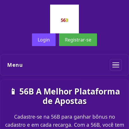
Login
Registrar-se
Menu
📱 56B A Melhor Plataforma
de Apostas
Cadastre-se na 56B para ganhar bônus no
cadastro e em cada recarga. Com a 56B, você tem