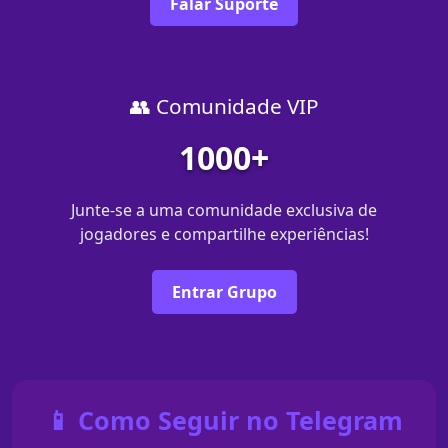
Falar Suporte
👥 Comunidade VIP
1000+
Junte-se a uma comunidade exclusiva de
jogadores e compartilhe experiências!
Entrar Grupo
📱 Como Seguir no Telegram