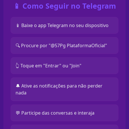
📱 Como Seguir no Telegram
📱 Baixe o app Telegram no seu dispositivo
🔍 Procure por "@57Pg PlataformaOficial"
👆 Toque em "Entrar" ou "Join"
🔔 Ative as notificações para não perder
nada
💬 Participe das conversas e interaja