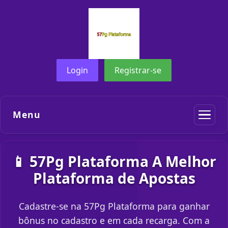
Login
Registrar-se
Menu
📱 57Pg Plataforma A Melhor
Plataforma de Apostas
Cadastre-se na 57Pg Plataforma para ganhar
bônus no cadastro e em cada recarga. Com a