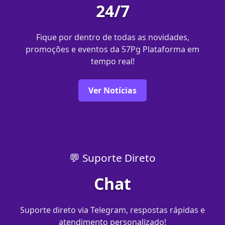
24/7
Fique por dentro de todas as novidades,
promoções e eventos da 57Pg Plataforma em
tempo real!
Ver Notícias
💬 Suporte Direto
Chat
Suporte direto via Telegram, respostas rápidas e
atendimento personalizado!