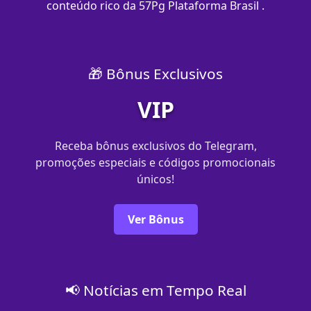
conteúdo rico da 57Pg Plataforma Brasil .
🎁 Bônus Exclusivos
VIP
Receba bônus exclusivos do Telegram,
promoções especiais e códigos promocionais
únicos!
Ver Bônus
📢 Notícias em Tempo Real