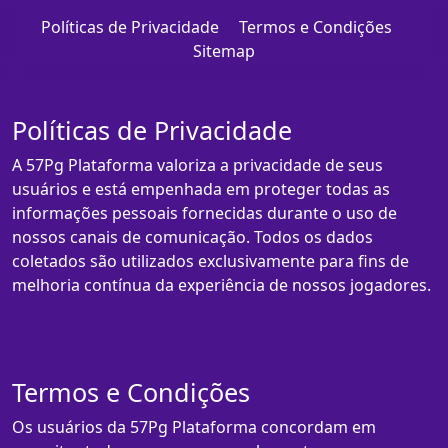
Políticas de Privacidade
Termos e Condições
Sitemap
Políticas de Privacidade
A 57Pg Plataforma valoriza a privacidade de seus
usuários e está empenhada em proteger todas as
informações pessoais fornecidas durante o uso de
nossos canais de comunicação. Todos os dados
coletados são utilizados exclusivamente para fins de
melhoria contínua da experiência de nossos jogadores.
Termos e Condições
Os usuários da 57Pg Plataforma concordam em