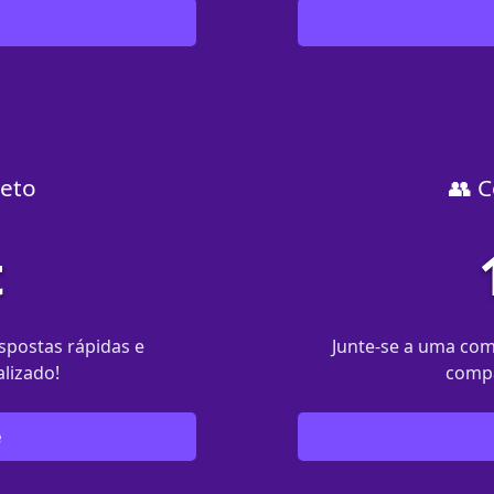
reto
👥 
t
espostas rápidas e
Junte-se a uma com
lizado!
compa
e