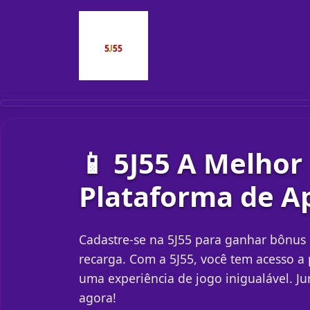
📱 5J55 A Melhor
Plataforma de A
Cadastre-se na 5J55 para ganhar bônus
recarga. Com a 5J55, você tem acesso a 
uma experiência de jogo inigualável. J
agora!