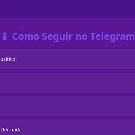
📱 Como Seguir no Telegram
ositivo
erder nada