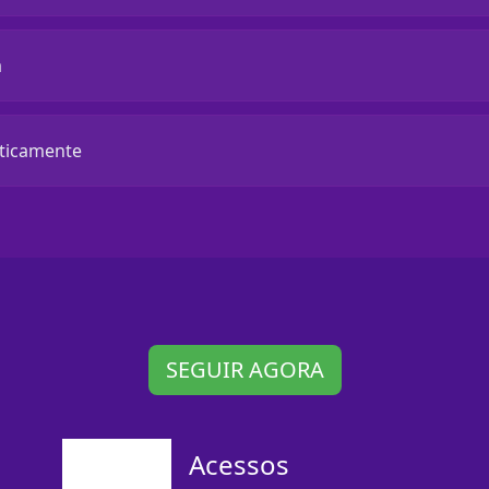
a
aticamente
SEGUIR AGORA
Acessos