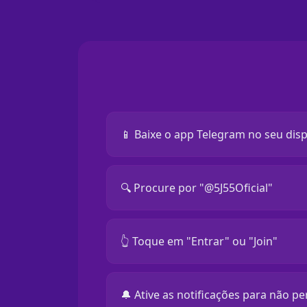
📱 Baixe o app Telegram no seu disp
🔍 Procure por "@5J55Oficial"
👆 Toque em "Entrar" ou "Join"
🔔 Ative as notificações para não p