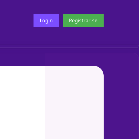
Login
Registrar-se