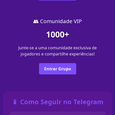
👥 Comunidade VIP
1000+
Junte-se a uma comunidade exclusiva de
jogadores e compartilhe experiências!
Entrar Grupo
📱 Como Seguir no Telegram