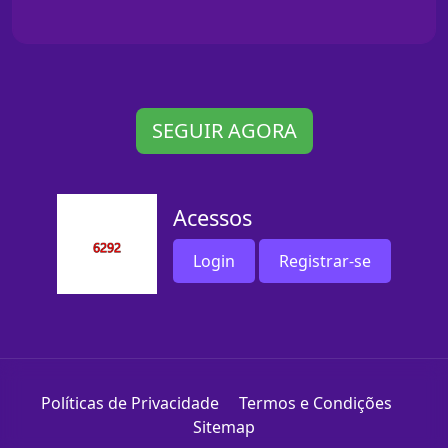
SEGUIR AGORA
Acessos
Login
Registrar-se
Políticas de Privacidade
Termos e Condições
Sitemap