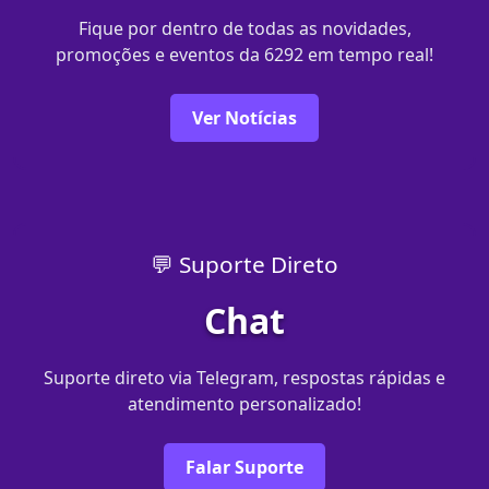
Fique por dentro de todas as novidades,
promoções e eventos da 6292 em tempo real!
Ver Notícias
💬 Suporte Direto
Chat
Suporte direto via Telegram, respostas rápidas e
atendimento personalizado!
Falar Suporte