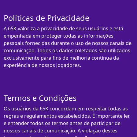
Políticas de Privacidade
A 65K valoriza a privacidade de seus usuários e está
empenhada em proteger todas as informações
pessoais fornecidas durante o uso de nossos canais de
comunicação. Todos os dados coletados são utilizados
exclusivamente para fins de melhoria contínua da
experiência de nossos jogadores.
Termos e Condições
Os usuários da 65K concordam em respeitar todas as
regras e regulamentos estabelecidos. É importante ler
e entender todos os termos antes de participar de
nossos canais de comunicação. A violação destes