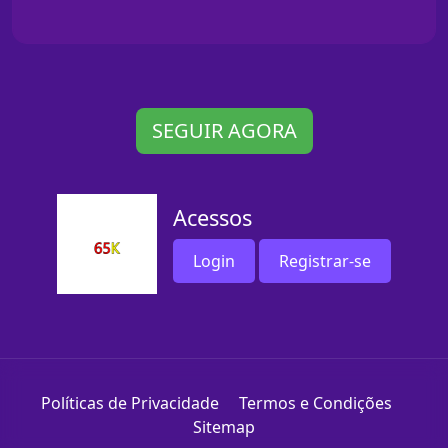
SEGUIR AGORA
Acessos
Login
Registrar-se
Políticas de Privacidade
Termos e Condições
Sitemap