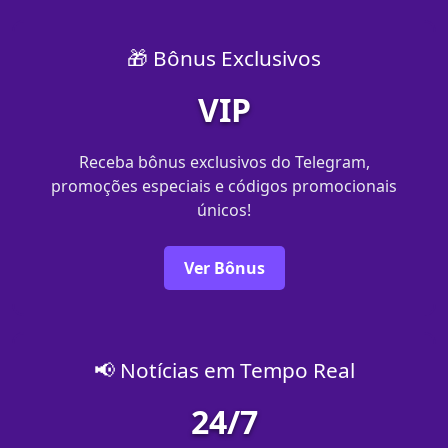
🎁 Bônus Exclusivos
VIP
Receba bônus exclusivos do Telegram,
promoções especiais e códigos promocionais
únicos!
Ver Bônus
📢 Notícias em Tempo Real
24/7