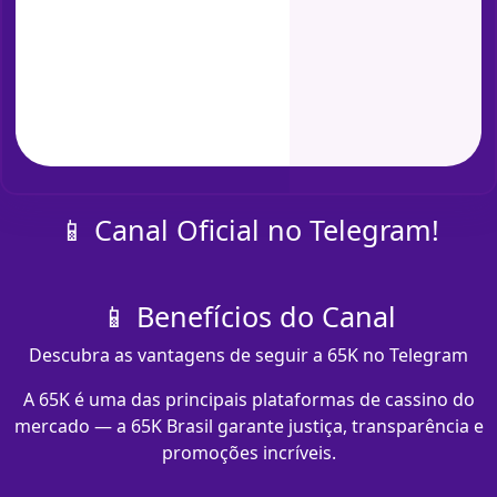
📱 Canal Oficial no Telegram!
📱 Benefícios do Canal
Descubra as vantagens de seguir a 65K no Telegram
A 65K é uma das principais plataformas de cassino do
mercado — a 65K Brasil garante justiça, transparência e
promoções incríveis.