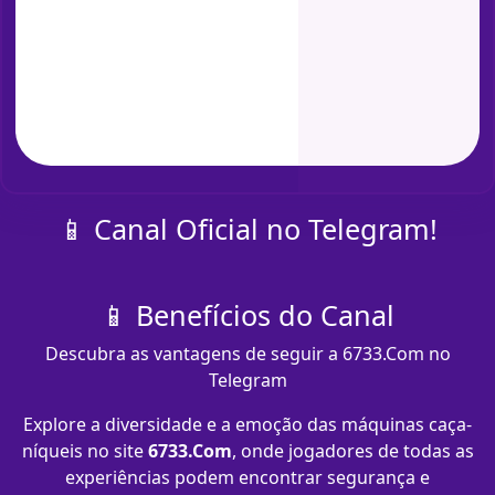
📱 Canal Oficial no Telegram!
📱 Benefícios do Canal
Descubra as vantagens de seguir a 6733.Com no
Telegram
Explore a diversidade e a emoção das máquinas caça-
níqueis no site
6733.Com
, onde jogadores de todas as
experiências podem encontrar segurança e