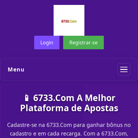
Login
Registrar-se
Menu
📱 6733.Com A Melhor
Plataforma de Apostas
Cadastre-se na 6733.Com para ganhar bônus no
cadastro e em cada recarga. Com a 6733.Com,