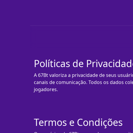
Políticas de Privacida
A 67Bt valoriza a privacidade de seus usuá
canais de comunicação. Todos os dados cole
jogadores.
Termos e Condições