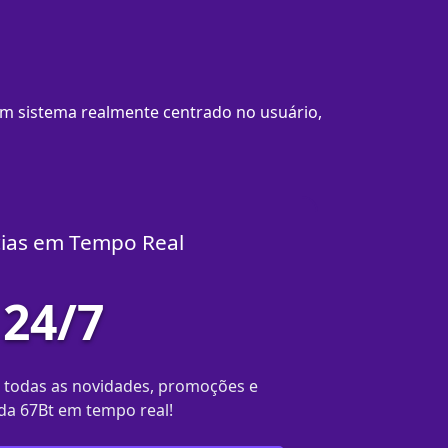
 um sistema realmente centrado no usuário,
cias em Tempo Real
24/7
e todas as novidades, promoções e
da 67Bt em tempo real!