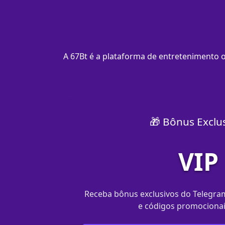
A 67Bt é a plataforma de entretenimento o
🎁 Bônus Exclu
VIP
Receba bônus exclusivos do Telegra
e códigos promocionai