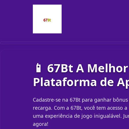
📱 67Bt A Melhor
Plataforma de A
Cadastre-se na 67Bt para ganhar bônus
recarga. Com a 67Bt, você tem acesso a
uma experiência de jogo inigualável. J
agora!