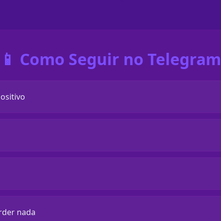
📱 Como Seguir no Telegram
ositivo
erder nada