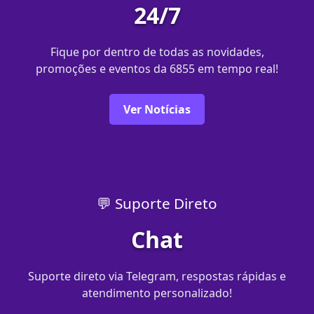
24/7
Fique por dentro de todas as novidades,
promoções e eventos da 6855 em tempo real!
Ver Notícias
💬 Suporte Direto
Chat
Suporte direto via Telegram, respostas rápidas e
atendimento personalizado!