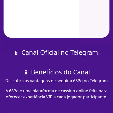
📱 Canal Oficial no Telegram!
📱 Benefícios do Canal
Descubra as vantagens de seguir a 68Pg no Telegram
A 68Pg é uma plataforma de cassino online feita para
oferecer experiência VIP a cada jogador participante.