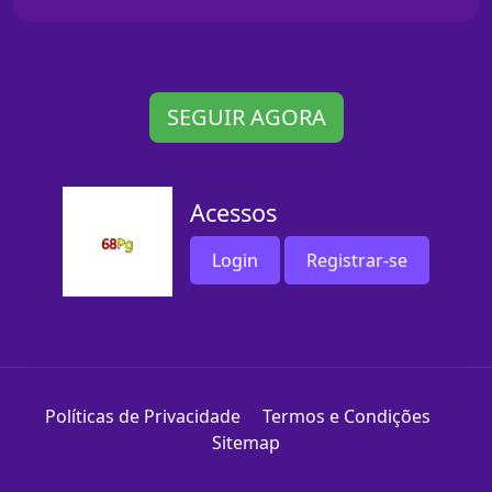
SEGUIR AGORA
Acessos
Login
Registrar-se
Políticas de Privacidade
Termos e Condições
Sitemap