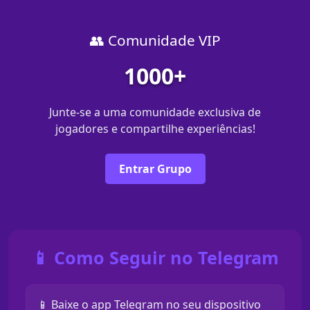
👥 Comunidade VIP
1000+
Junte-se a uma comunidade exclusiva de
jogadores e compartilhe experiências!
Entrar Grupo
📱 Como Seguir no Telegram
📱 Baixe o app Telegram no seu dispositivo