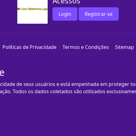
Acessos
Login
Registrar-se
Políticas de Privacidade
Termos e Condições
Sitemap
de
vacidade de seus usuários e está empenhada em proteger to
ção. Todos os dados coletados são utilizados exclusivamen