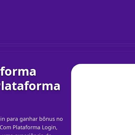
aforma
Plataforma
gin para ganhar bônus no
 Com Plataforma Login,