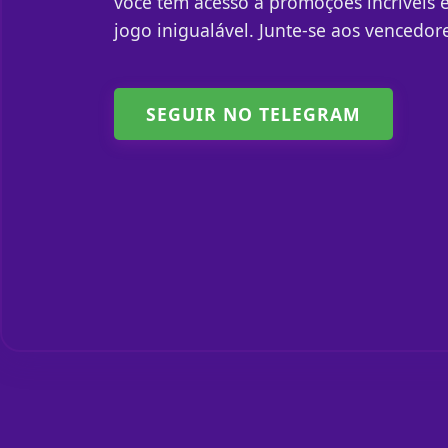
você tem acesso a promoções incríveis 
jogo inigualável. Junte-se aos vencedor
SEGUIR NO TELEGRAM