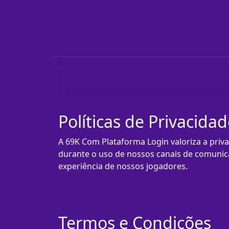
Políticas de Privacida
A 69K Com Plataforma Login valoriza a pri
durante o uso de nossos canais de comunica
experiência de nossos jogadores.
Termos e Condições