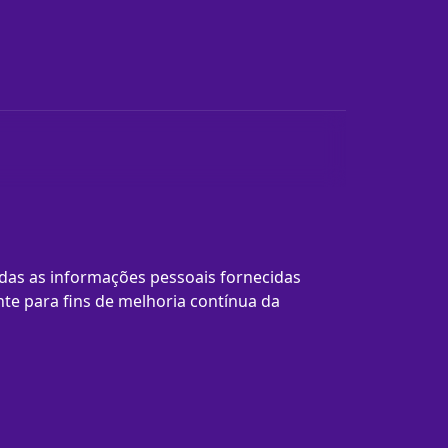
das as informações pessoais fornecidas
te para fins de melhoria contínua da