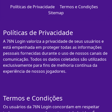
Políticas de Privacidade
Termos e Condições
Sitemap
Políticas de Privacidade
A 76N Login valoriza a privacidade de seus usuários e
está empenhada em proteger todas as informações
pessoais fornecidas durante o uso de nossos canais de
comunicação. Todos os dados coletados são utilizados
exclusivamente para fins de melhoria contínua da
experiência de nossos jogadores.
Termos e Condições
Os usuários da 76N Login concordam em respeitar