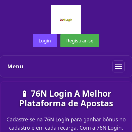
Login
Registrar-se
Menu
📱 76N Login A Melhor
Plataforma de Apostas
Cadastre-se na 76N Login para ganhar bônus no
cadastro e em cada recarga. Com a 76N Login,