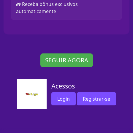
🎁 Receba bônus exclusivos
automaticamente
SEGUIR AGORA
Acessos
Login
Registrar-se