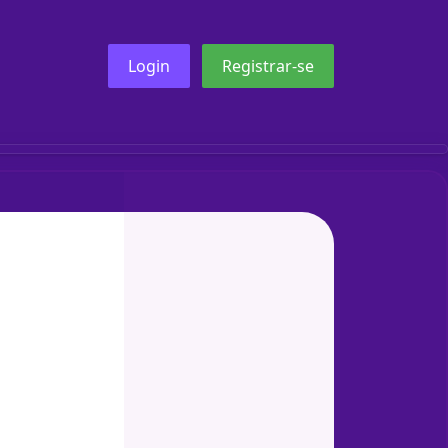
Login
Registrar-se