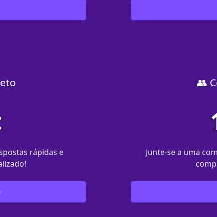
reto
👥 
t
espostas rápidas e
Junte-se a uma com
lizado!
compa
e