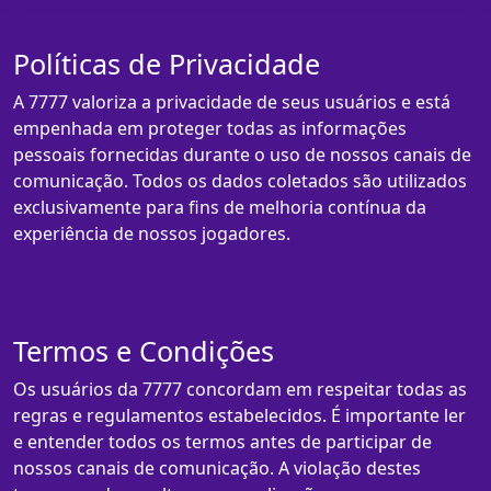
Políticas de Privacidade
A 7777 valoriza a privacidade de seus usuários e está
empenhada em proteger todas as informações
pessoais fornecidas durante o uso de nossos canais de
comunicação. Todos os dados coletados são utilizados
exclusivamente para fins de melhoria contínua da
experiência de nossos jogadores.
Termos e Condições
Os usuários da 7777 concordam em respeitar todas as
regras e regulamentos estabelecidos. É importante ler
e entender todos os termos antes de participar de
nossos canais de comunicação. A violação destes