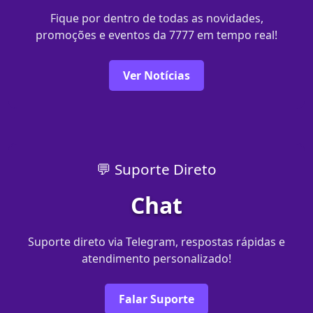
Fique por dentro de todas as novidades,
promoções e eventos da 7777 em tempo real!
Ver Notícias
💬 Suporte Direto
Chat
Suporte direto via Telegram, respostas rápidas e
atendimento personalizado!
Falar Suporte