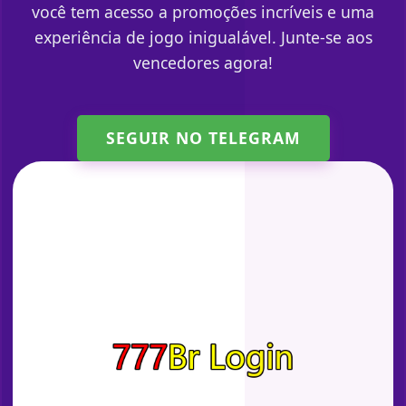
você tem acesso a promoções incríveis e uma
experiência de jogo inigualável. Junte-se aos
vencedores agora!
SEGUIR NO TELEGRAM