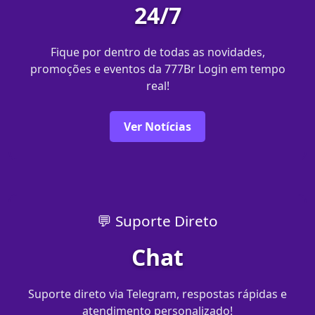
24/7
Fique por dentro de todas as novidades,
promoções e eventos da 777Br Login em tempo
real!
Ver Notícias
💬 Suporte Direto
Chat
Suporte direto via Telegram, respostas rápidas e
atendimento personalizado!