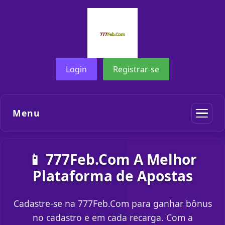
Login
Registrar-se
Menu
📱 777Feb.Com A Melhor
Plataforma de Apostas
Cadastre-se na 777Feb.Com para ganhar bônus
no cadastro e em cada recarga. Com a