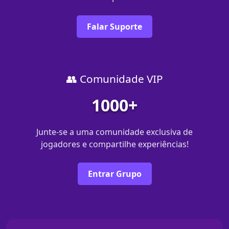
Falar Suporte
👥 Comunidade VIP
1000+
Junte-se a uma comunidade exclusiva de
jogadores e compartilhe experiências!
Entrar Grupo