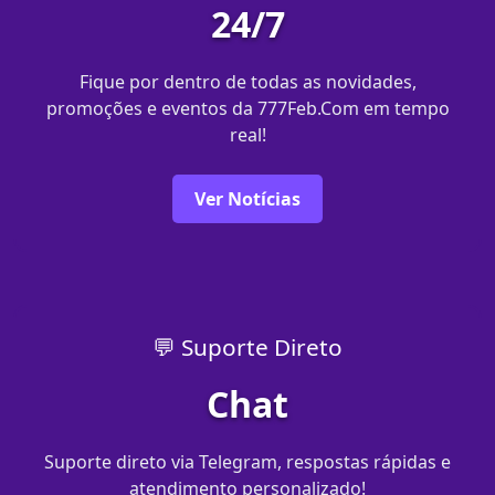
24/7
Fique por dentro de todas as novidades,
promoções e eventos da 777Feb.Com em tempo
real!
Ver Notícias
💬 Suporte Direto
Chat
Suporte direto via Telegram, respostas rápidas e
atendimento personalizado!