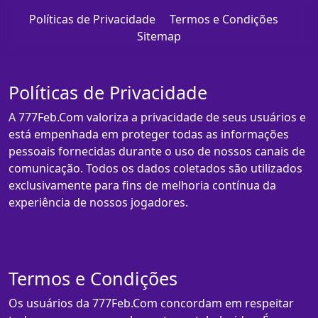
Políticas de Privacidade
Termos e Condições
Sitemap
Políticas de Privacidade
A 777Feb.Com valoriza a privacidade de seus usuários e
está empenhada em proteger todas as informações
pessoais fornecidas durante o uso de nossos canais de
comunicação. Todos os dados coletados são utilizados
exclusivamente para fins de melhoria contínua da
experiência de nossos jogadores.
Termos e Condições
Os usuários da 777Feb.Com concordam em respeitar