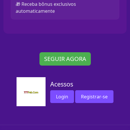
🎁 Receba bônus exclusivos
automaticamente
SEGUIR AGORA
Acessos
Login
Registrar-se