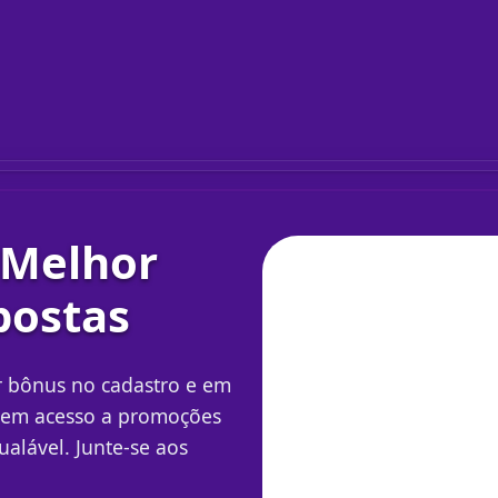
 Melhor
postas
r bônus no cadastro e em
 tem acesso a promoções
ualável. Junte-se aos