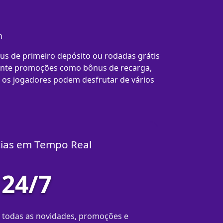
m
us de primeiro depósito ou rodadas grátis
mente promoções como bônus de recarga,
 os jogadores podem desfrutar de vários
cias em Tempo Real
24/7
e todas as novidades, promoções e