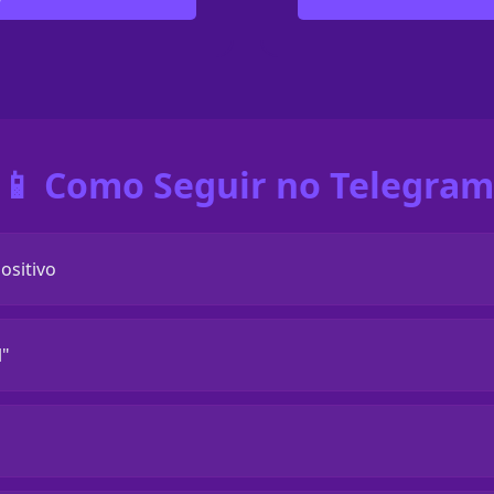
📱 Como Seguir no Telegram
ositivo
l"