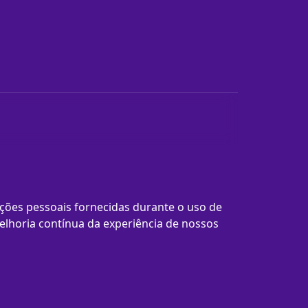
ções pessoais fornecidas durante o uso de
elhoria contínua da experiência de nossos