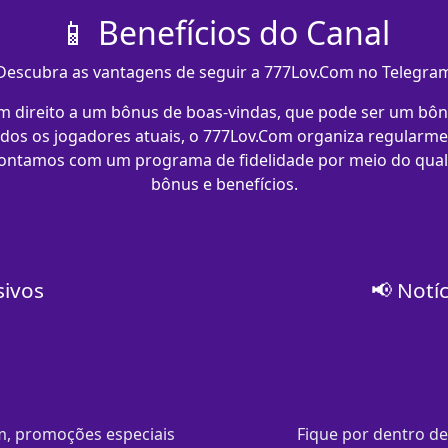
📱 Benefícios do Canal
Descubra as vantagens de seguir a 777Lov.Com no Telegra
m direito a um bônus de boas-vindas, que pode ser um bôn
todos os jogadores atuais, o 777Lov.Com organiza regular
contamos com um programa de fidelidade por meio do qual
bônus e benefícios.
sivos
📢 Notí
m, promoções especiais
Fique por dentro d