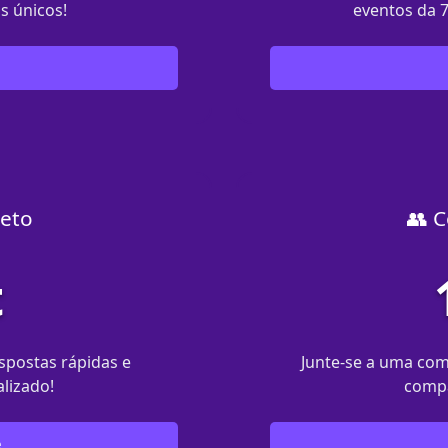
s únicos!
eventos da 
reto
👥 
t
espostas rápidas e
Junte-se a uma com
lizado!
compa
e