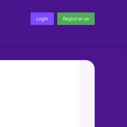
Login
Registrar-se