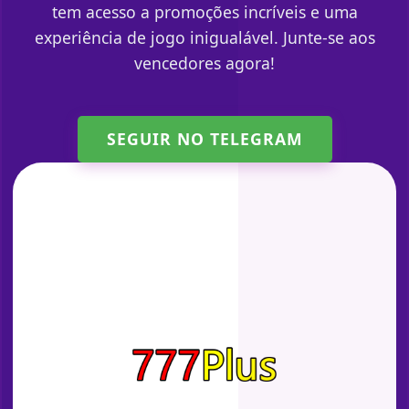
tem acesso a promoções incríveis e uma
experiência de jogo inigualável. Junte-se aos
vencedores agora!
SEGUIR NO TELEGRAM