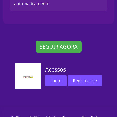
automaticamente
SEGUIR AGORA
Acessos
Login
Registrar-se