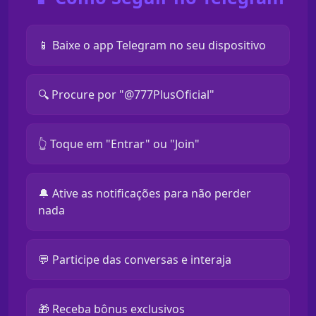
📱 Baixe o app Telegram no seu dispositivo
🔍 Procure por "@777PlusOficial"
👆 Toque em "Entrar" ou "Join"
🔔 Ative as notificações para não perder
nada
💬 Participe das conversas e interaja
🎁 Receba bônus exclusivos