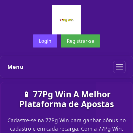
Login
Registrar-se
Menu
📱 77Pg Win A Melhor
Plataforma de Apostas
Cadastre-se na 77Pg Win para ganhar bônus no
cadastro e em cada recarga. Com a 77Pg Win,