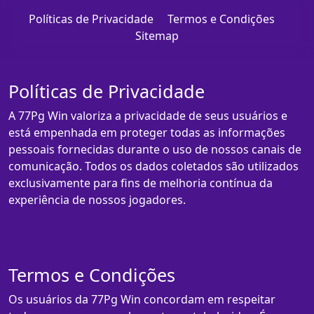
Políticas de Privacidade
Termos e Condições
Sitemap
Políticas de Privacidade
A 77Pg Win valoriza a privacidade de seus usuários e
está empenhada em proteger todas as informações
pessoais fornecidas durante o uso de nossos canais de
comunicação. Todos os dados coletados são utilizados
exclusivamente para fins de melhoria contínua da
experiência de nossos jogadores.
Termos e Condições
Os usuários da 77Pg Win concordam em respeitar