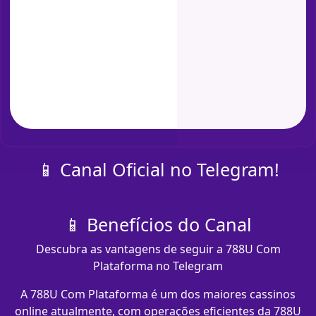
📱 Canal Oficial no Telegram!
📱 Benefícios do Canal
Descubra as vantagens de seguir a 788U Com
Plataforma no Telegram
A 788U Com Plataforma é um dos maiores cassinos
online atualmente, com operações eficientes da 788U