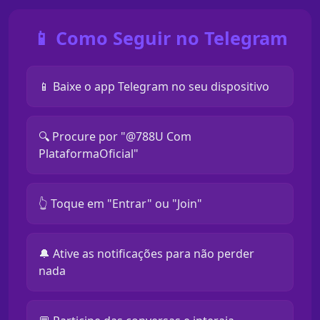
📱 Como Seguir no Telegram
📱 Baixe o app Telegram no seu dispositivo
🔍 Procure por "@788U Com
PlataformaOficial"
👆 Toque em "Entrar" ou "Join"
🔔 Ative as notificações para não perder
nada