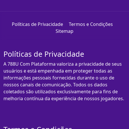
Políticas de Privacidade
Termos e Condições
Sitemap
Políticas de Privacidade
A 788U Com Plataforma valoriza a privacidade de seus
usuários e está empenhada em proteger todas as
informações pessoais fornecidas durante o uso de
nossos canais de comunicação. Todos os dados
coletados são utilizados exclusivamente para fins de
melhoria contínua da experiência de nossos jogadores.