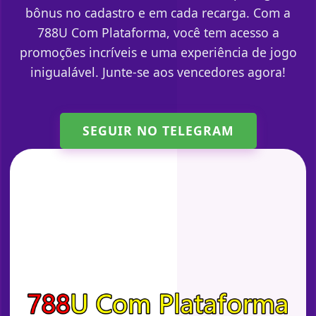
bônus no cadastro e em cada recarga. Com a
788U Com Plataforma, você tem acesso a
promoções incríveis e uma experiência de jogo
inigualável. Junte-se aos vencedores agora!
SEGUIR NO TELEGRAM