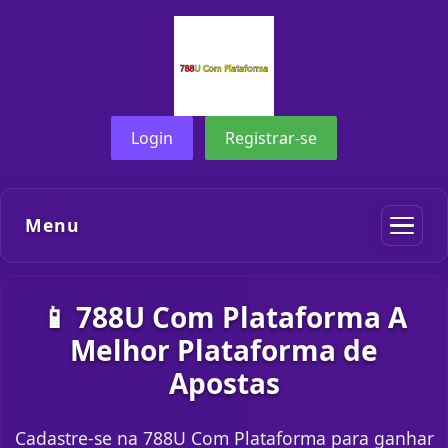
Login
Registrar-se
Menu
📱 788U Com Plataforma A
Melhor Plataforma de
Apostas
Cadastre-se na 788U Com Plataforma para ganhar