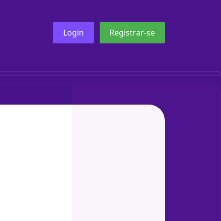
Login
Registrar-se