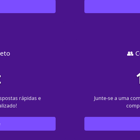
reto
👥 
t
espostas rápidas e
Junte-se a uma com
lizado!
compa
e