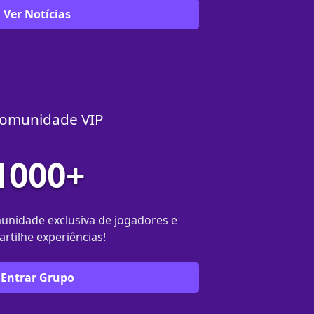
Ver Notícias
Comunidade VIP
1000+
unidade exclusiva de jogadores e
rtilhe experiências!
Entrar Grupo