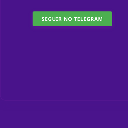
SEGUIR NO TELEGRAM