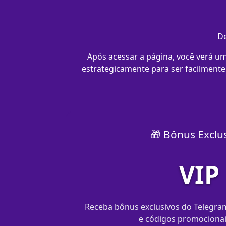
De
Após acessar a página, você verá u
estrategicamente para ser facilmente
🎁 Bônus Exclu
VIP
Receba bônus exclusivos do Telegra
e códigos promocionai