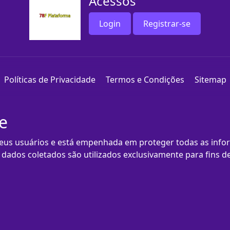
Acessos
Login
Registrar-se
Políticas de Privacidade
Termos e Condições
Sitemap
de
 seus usuários e está empenhada em proteger todas as inf
dados coletados são utilizados exclusivamente para fins d