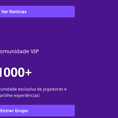
Ver Notícias
Comunidade VIP
1000+
unidade exclusiva de jogadores e
rtilhe experiências!
Entrar Grupo