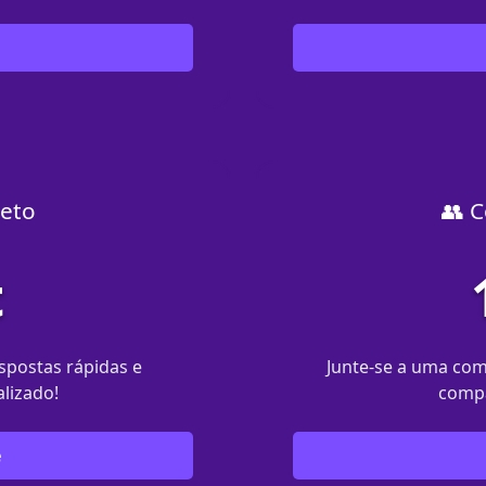
reto
👥 
t
espostas rápidas e
Junte-se a uma com
lizado!
compa
e