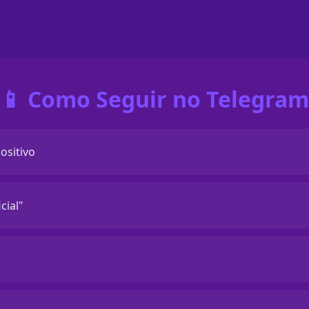
📱 Como Seguir no Telegram
ositivo
cial"