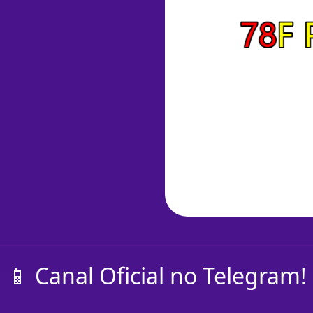
📱 Canal Oficial no Telegram!