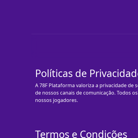
Políticas de Privacida
A 78F Plataforma valoriza a privacidade de
de nossos canais de comunicação. Todos os 
nossos jogadores.
Termos e Condições