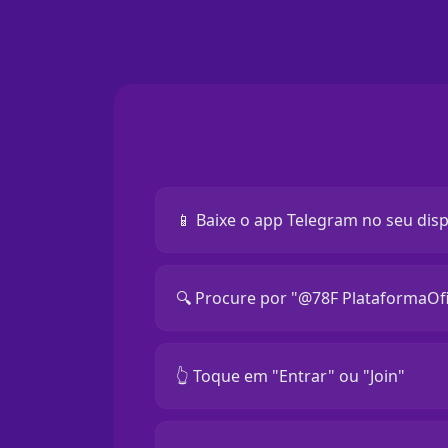
📱 Baixe o app Telegram no seu disp
🔍 Procure por "@78F PlataformaOfi
👆 Toque em "Entrar" ou "Join"