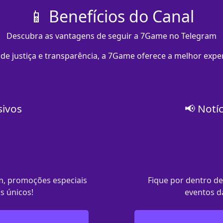
📱 Benefícios do Canal
Descubra as vantagens de seguir a 7Game no Telegram
 de justiça e transparência, a 7Game oferece a melhor expe
sivos
📢 Notí
m, promoções especiais
Fique por dentro d
s únicos!
eventos d