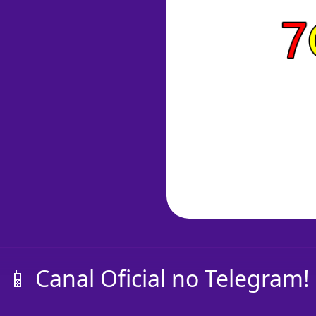
📱 Canal Oficial no Telegram!