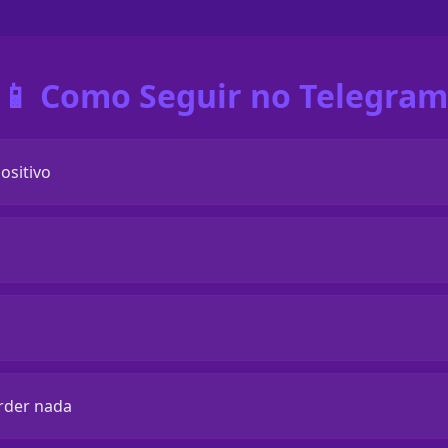
📱 Como Seguir no Telegram
ositivo
erder nada