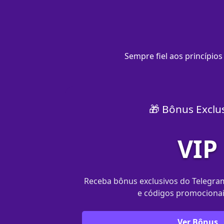
Sempre fiel aos princípios
🎁 Bônus Exclu
VIP
Receba bônus exclusivos do Telegra
e códigos promocionai
Ver Bônus