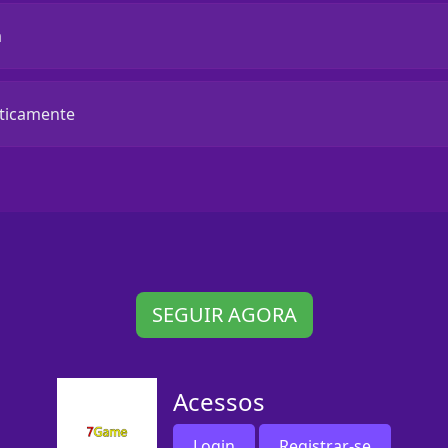
a
aticamente
SEGUIR AGORA
Acessos
Login
Registrar-se