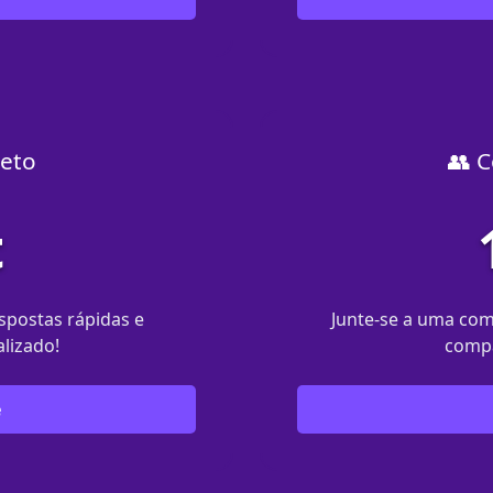
reto
👥 
t
espostas rápidas e
Junte-se a uma com
lizado!
compa
e