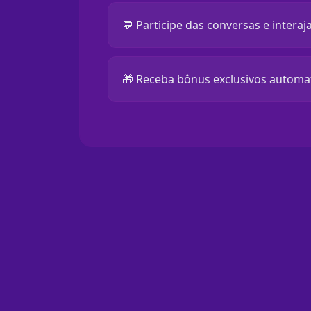
💬 Participe das conversas e interaj
🎁 Receba bônus exclusivos autom